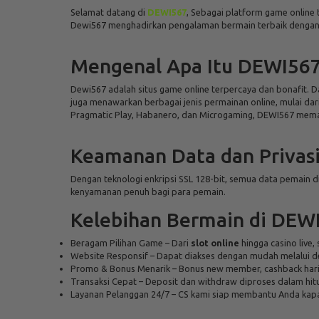
BONAFIT
Selamat datang di
DEWI567
, Sebagai platform game online 
Dewi567 menghadirkan pengalaman bermain terbaik dengan 
Mengenal Apa Itu DEWI56
Dewi567 adalah situs game online terpercaya dan bonafit. 
juga menawarkan berbagai jenis permainan online, mulai dari
Pragmatic Play, Habanero, dan Microgaming, DEWI567 memast
Keamanan Data dan Privasi
Dengan teknologi enkripsi SSL 128-bit, semua data pemain 
kenyamanan penuh bagi para pemain.
Kelebihan Bermain di DEW
Beragam Pilihan Game – Dari
slot online
hingga casino live,
Website Responsif – Dapat diakses dengan mudah melalui
Promo & Bonus Menarik – Bonus new member, cashback harian
Transaksi Cepat – Deposit dan withdraw diproses dalam hit
Layanan Pelanggan 24/7 – CS kami siap membantu Anda kapa