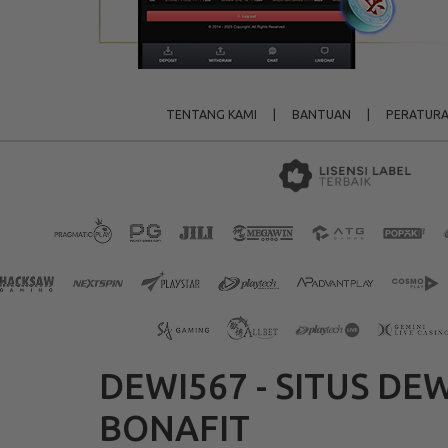
TENTANG KAMI
|
BANTUAN
|
PERATUR
DEWI567 - SITUS DE