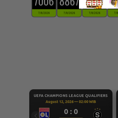
7006
8867
9123
0
7/8/2026
7/8/2026
7/8/2026
7/
UE QUALIFIERS
UEFA CHAMPIONS LEAGUE QUALIFIERS
 01:30 WIB
August 12, 2026 — 01:15 WIB
0 : 0