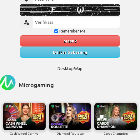
Remember Me
Masuk
Daftar Sekarang
Desktop
Wap
Microgaming
Cash Wheel Carnival
Diamond Roulette
Cards Champion