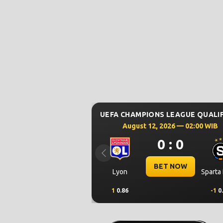
Throne of Poseidon
Batt
Gems Miner
Op
UEFA CHAMPIONS LEAGUE QUALIF
August 11, 2026 — 22:59 WIB
0 : 0
Previous
BET NOW
Union 
Bodo Glimt
Gill
0.75
0.82
-0.75
Fiery Boxing
Su