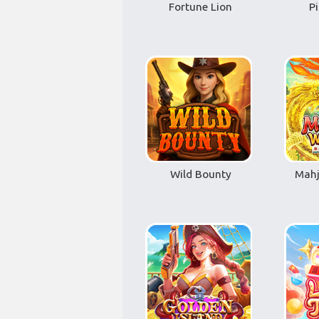
Fortune Lion
P
Wild Bounty
Mahj