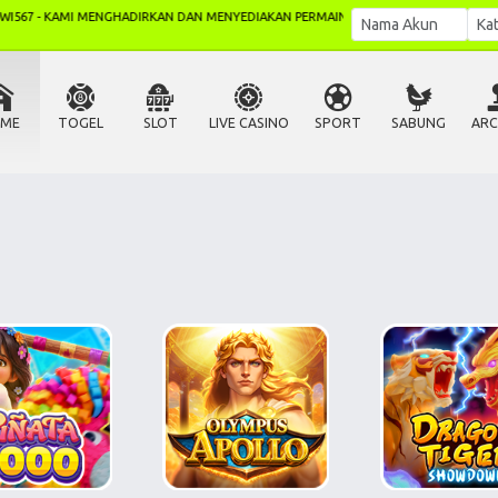
7 - KAMI MENGHADIRKAN DAN MENYEDIAKAN PERMAINAN SLOT TERBAIK DAFTAR DAN
ME
TOGEL
SLOT
LIVE CASINO
SPORT
SABUNG
ARC