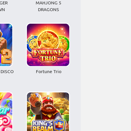
GER
MAHJONG 5
WN
DRAGONS
DISCO
Fortune Trio