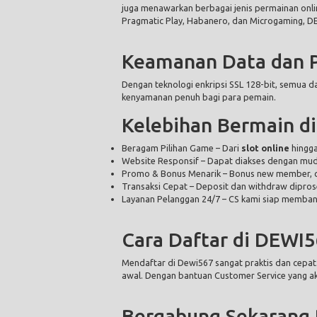
Dewi567 adalah situs game online terpercaya d
juga menawarkan berbagai jenis permainan online
Pragmatic Play, Habanero, dan Microgaming, DE
Keamanan Data dan P
Dengan teknologi enkripsi SSL 128-bit, semua 
kenyamanan penuh bagi para pemain.
Kelebihan Bermain d
Beragam Pilihan Game – Dari
slot online
hingga
Website Responsif – Dapat diakses dengan mu
Promo & Bonus Menarik – Bonus new member, cas
Transaksi Cepat – Deposit dan withdraw dipros
Layanan Pelanggan 24/7 – CS kami siap memban
Cara Daftar di DEWI
Mendaftar di Dewi567 sangat praktis dan cepat
awal. Dengan bantuan Customer Service yang ak