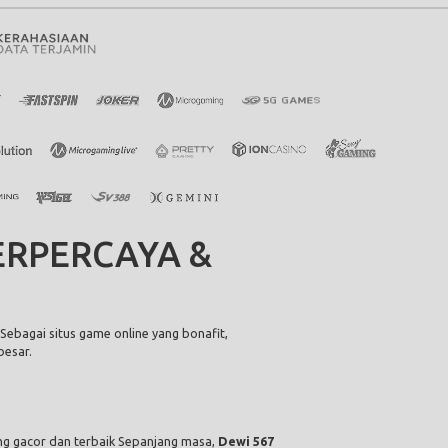
RIVASI
|
PERSETUJUAN COOKIES
TERPERCAYA &
Sebagai situs game online yang bonafit,
besar.