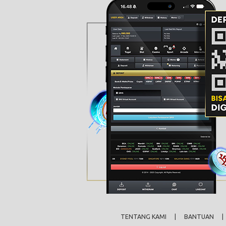
God of Fortune 2
Master
Supreme Ace
Cr