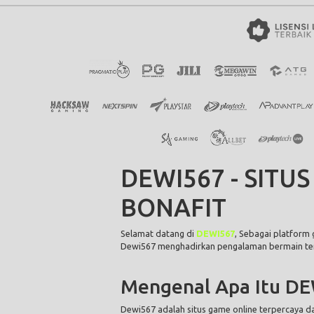
TENTANG KAMI
|
BANTUAN
|
Grimoire
Th
DEWI567 - SITU
BONAFIT
Selamat datang di
DEWI567
, Sebagai platform 
Dewi567 menghadirkan pengalaman bermain ter
Mengenal Apa Itu D