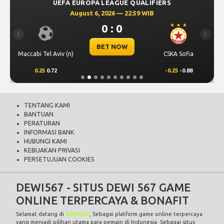
UEFA EUROPA LEAGUE QUALIFIERS
August 6, 2026 — 22:59 WIB
0 : 0
Previous
Next
BET NOW
Maccabi Tel Aviv (n)
CSKA Sofia
0.25
0.72
-0.25
-0.88
TENTANG KAMI
BANTUAN
PERATURAN
INFORMASI BANK
HUBUNGI KAMI
KEBIJAKAN PRIVASI
PERSETUJUAN COOKIES
DEWI567 - SITUS DEWI 567 GAME
ONLINE TERPERCAYA & BONAFIT
Selamat datang di
DEWI567
, Sebagai platform game online terpercaya
yang menjadi pilihan utama para pemain di Indonesia. Sebagai situs