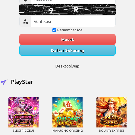
Remember Me
Masuk
Daftar Sekarang
Desktop
Wap
PlayStar
ELECTRIC ZEUS
MAHJONG ORIGIN 2
BOUNTY EXPRESS