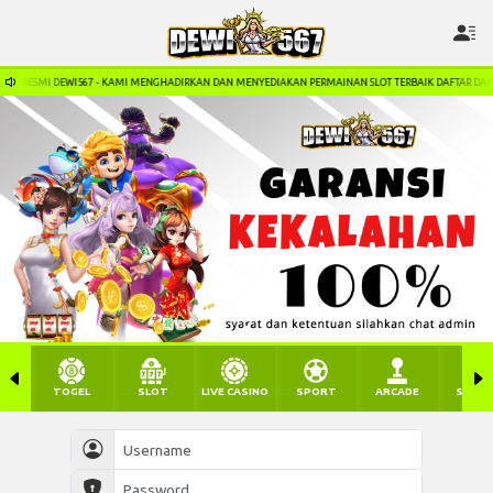
S RESMI DEWI567 - KAMI MENGHADIRKAN DAN MENYEDIAKAN PERMAINAN SLOT TERBAIK DAFTAR DAN M
TOGEL
SLOT
LIVE CASINO
SPORT
ARCADE
SABU