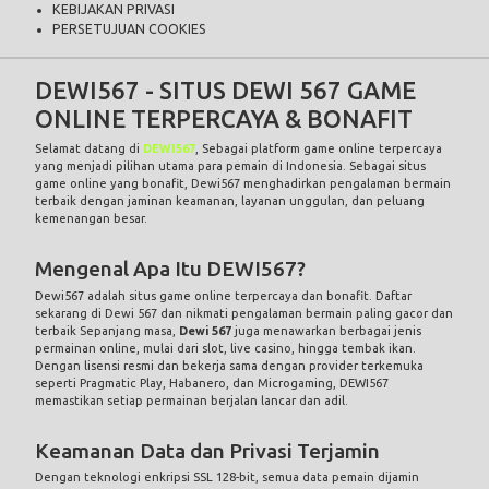
KEBIJAKAN PRIVASI
PERSETUJUAN COOKIES
DEWI567 - SITUS DEWI 567 GAME
ONLINE TERPERCAYA & BONAFIT
Selamat datang di
DEWI567
, Sebagai platform game online terpercaya
yang menjadi pilihan utama para pemain di Indonesia. Sebagai situs
game online yang bonafit, Dewi567 menghadirkan pengalaman bermain
terbaik dengan jaminan keamanan, layanan unggulan, dan peluang
kemenangan besar.
Mengenal Apa Itu DEWI567?
Dewi567 adalah situs game online terpercaya dan bonafit. Daftar
sekarang di Dewi 567 dan nikmati pengalaman bermain paling gacor dan
terbaik Sepanjang masa,
Dewi 567
juga menawarkan berbagai jenis
permainan online, mulai dari slot, live casino, hingga tembak ikan.
Dengan lisensi resmi dan bekerja sama dengan provider terkemuka
seperti Pragmatic Play, Habanero, dan Microgaming, DEWI567
memastikan setiap permainan berjalan lancar dan adil.
Keamanan Data dan Privasi Terjamin
Dengan teknologi enkripsi SSL 128-bit, semua data pemain dijamin