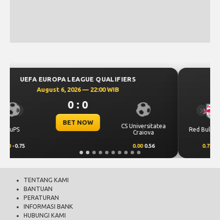
UEFA EUROPA LEAGUE QUALIFIERS
August 7, 2026 — 00:00 WIB
0 : 0
Previous
Next
BET NOW
a
Red Bull Salzburg
Pafos FC
0.75
0.59
-0.75
-0.75
TENTANG KAMI
BANTUAN
PERATURAN
INFORMASI BANK
HUBUNGI KAMI