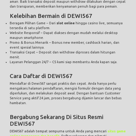
aman. Baik transaksi deposit maupun withdraw dilakukan dengan cepat
dan transparan, memberikan kenyamanan penuh bagi para pemain.
Kelebihan Bermain di DEWI567
Beragam Pilihan Game – Dari
slot online
hingga casino live, semuanya
tersedia di satu platform.
Website Responsif – Dapat diakses dengan mudah melalui desktop
maupun smartphone.
Promo & Bonus Menarik – Bonus new member, cashback harian, dan
event spesial lainnya.
Transaksi Cepat – Deposit dan withdraw diproses dalam hitungan
menit.
Layanan Pelanggan 24/7 – CS kami siap membantu Anda kapan saja.
Cara Daftar di DEWI567
Mendaftar di Dewi567 sangat praktis dan cepat. Anda hanya perlu
mengakses halaman pendaftaran, mengisi formulir dengan data yang
diperlukan, dan melakukan deposit awal. Dengan bantuan Customer
Service yang aktif 24 jam, proses bergabung dijamin lancar dan bebas
hambatan.
Bergabung Sekarang Di Situs Resmi
DEWI567
DEWI567 adalah tempat sempurna untuk Anda yang mencari
situs game
online terpercaya dan bonafit
. Daftar sekarang dan nikmati