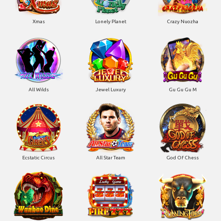
Xmas
Lonely Planet
Crazy Nuozha
All Wilds
Jewel Luxury
Gu Gu Gu M
Ecstatic Circus
All Star Team
God Of Chess