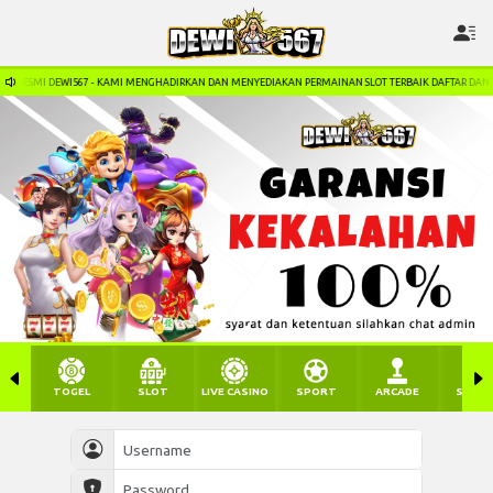
KAMI MENGHADIRKAN DAN MENYEDIAKAN PERMAINAN SLOT TERBAIK DAFTAR DAN MAINKAN AKUN ANDA
TOGEL
SLOT
LIVE CASINO
SPORT
ARCADE
SABU