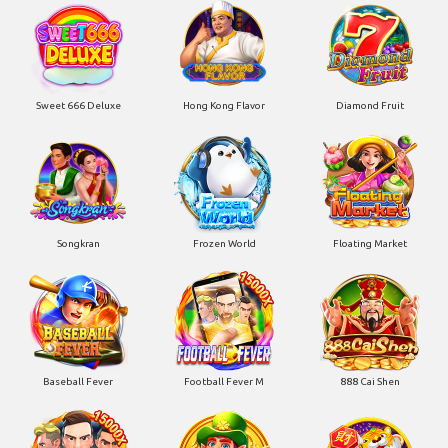
Sweet 666 Deluxe
Hong Kong Flavor
Diamond Fruit
Songkran
Frozen World
Floating Market
Baseball Fever
Football Fever M
888 Cai Shen