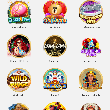
Cricket Fever
Six Gacha
Hollywood Pets
Queen Of Dead
Xmas Tales
Cirque de fous
Wild Fudge
Lucky 3
Treasure of Seti