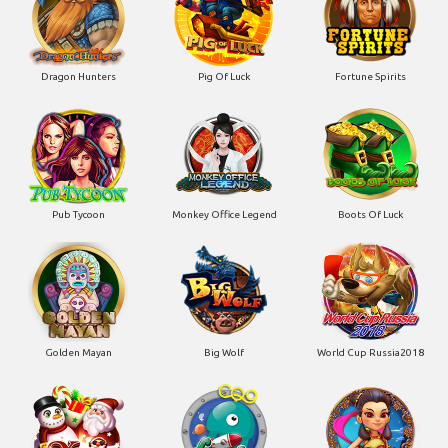
Dragon Hunters
Pig Of Luck
Fortune Spirits
Pub Tycoon
Monkey Office Legend
Boots Of Luck
Golden Mayan
Big Wolf
World Cup Russia2018