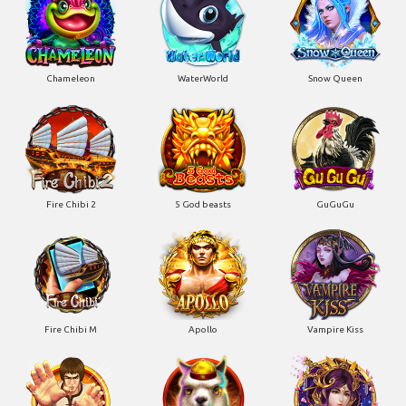
Chameleon
WaterWorld
Snow Queen
Fire Chibi 2
5 God beasts
GuGuGu
Fire Chibi M
Apollo
Vampire Kiss