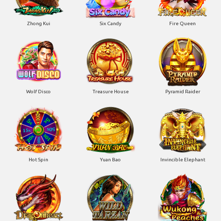
Zhong Kui
Six Candy
Fire Queen
Wolf Disco
Treasure House
Pyramid Raider
Hot Spin
Yuan Bao
Invincible Elephant