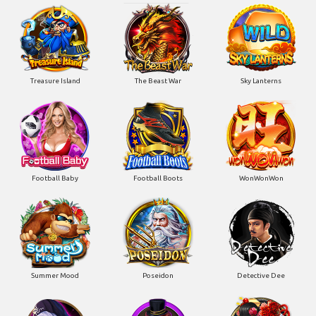
Treasure Island
The Beast War
Sky Lanterns
Football Baby
Football Boots
WonWonWon
Summer Mood
Poseidon
Detective Dee