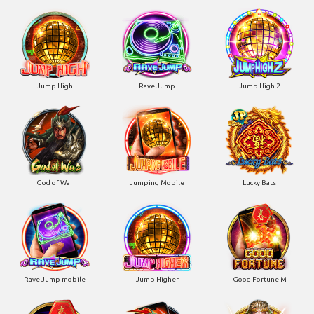
Jump High
Rave Jump
Jump High 2
God of War
Jumping Mobile
Lucky Bats
Rave Jump mobile
Jump Higher
Good Fortune M