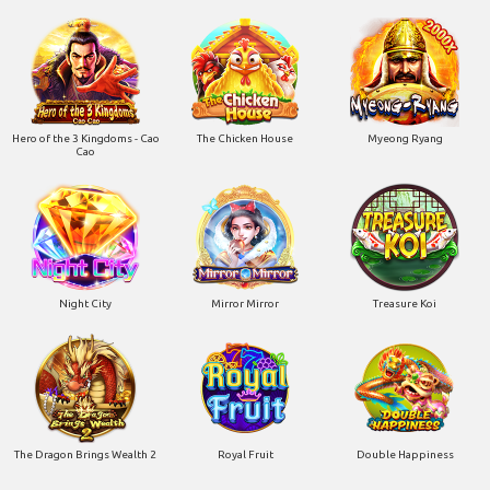
Hero of the 3 Kingdoms - Cao
The Chicken House
Myeong Ryang
Cao
Night City
Mirror Mirror
Treasure Koi
The Dragon Brings Wealth 2
Royal Fruit
Double Happiness