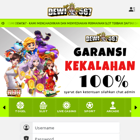
SMI DEWI567 - KAMI MENGHADIRKAN DAN MENYEDIAKAN PERMAINAN SLOT TERBAIK DAFTAR DAN MAINK
TOGEL
SLOT
LIVE CASINO
SPORT
ARCADE
SABU