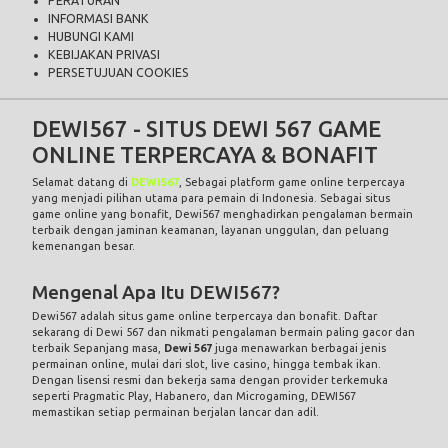
PERATURAN
INFORMASI BANK
HUBUNGI KAMI
KEBIJAKAN PRIVASI
PERSETUJUAN COOKIES
DEWI567 - SITUS DEWI 567 GAME
ONLINE TERPERCAYA & BONAFIT
Selamat datang di
DEWI567
, Sebagai platform game online terpercaya
yang menjadi pilihan utama para pemain di Indonesia. Sebagai situs
game online yang bonafit, Dewi567 menghadirkan pengalaman bermain
terbaik dengan jaminan keamanan, layanan unggulan, dan peluang
kemenangan besar.
Mengenal Apa Itu DEWI567?
Dewi567 adalah situs game online terpercaya dan bonafit. Daftar
sekarang di Dewi 567 dan nikmati pengalaman bermain paling gacor dan
terbaik Sepanjang masa,
Dewi 567
juga menawarkan berbagai jenis
permainan online, mulai dari slot, live casino, hingga tembak ikan.
Dengan lisensi resmi dan bekerja sama dengan provider terkemuka
seperti Pragmatic Play, Habanero, dan Microgaming, DEWI567
memastikan setiap permainan berjalan lancar dan adil.