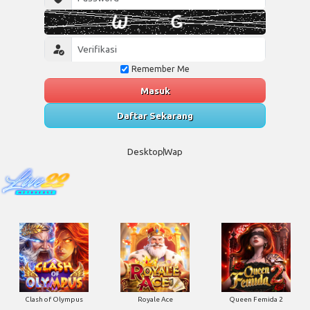
Remember Me
Masuk
Daftar Sekarang
Desktop
Wap
Clash of Olympus
Royale Ace
Queen Femida 2